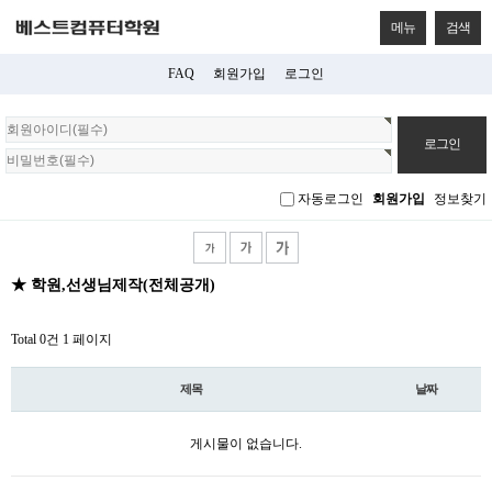
메뉴
검색
FAQ
회원가입
로그인
회
원
로
그
자동로그인
회원가입
정보찾기
인
★ 학원,선생님제작(전체공개)
Total 0건
1 페이지
제목
날짜
게시물이 없습니다.