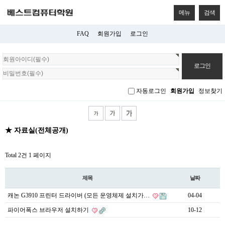
메뉴
검색
FAQ
회원가입
로그인
회
원
로
그
자동로그인
회원가입
정보찾기
인
★ 자료실(전체공개)
Total 2건
1 페이지
제목
날짜
캐논 G3910 프린터 드라이버 (모든 운영체제 설치가…
04-04
파이어폭스 브라우저 설치하기
10-12